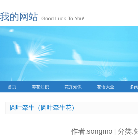
我的网站
Good Luck To You!
首页
养花知识
花卉知识
花语大全
多
圆叶牵牛（圆叶牵牛花）
作者:songmo
分类:
|