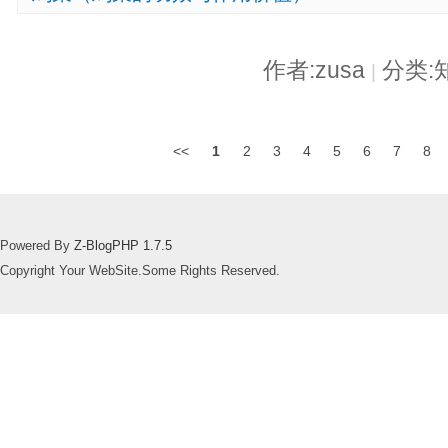
作者:zusa
分类:
|
<<
1
2
3
4
5
6
7
8
Powered By
Z-BlogPHP 1.7.5
Copyright Your WebSite.Some Rights Reserved.