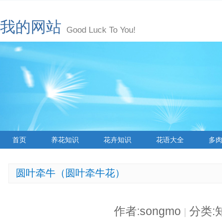
我的网站
Good Luck To You!
首页
养花知识
花卉知识
花语大全
多
圆叶牵牛（圆叶牵牛花）
作者:songmo
分类:
|