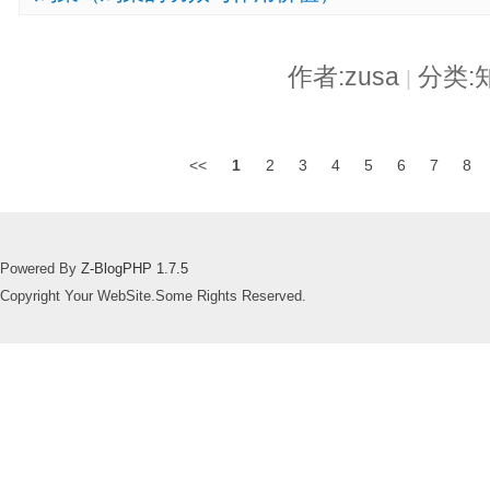
作者:zusa
分类:
|
<<
1
2
3
4
5
6
7
8
Powered By
Z-BlogPHP 1.7.5
Copyright Your WebSite.Some Rights Reserved.