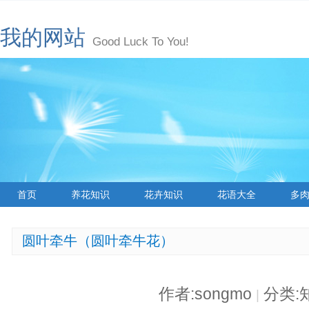
我的网站
Good Luck To You!
首页
养花知识
花卉知识
花语大全
多
圆叶牵牛（圆叶牵牛花）
作者:songmo
分类:
|