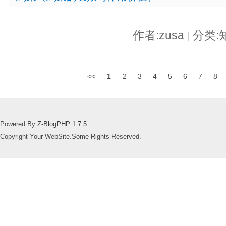
作者:zusa
分类:
|
<<
1
2
3
4
5
6
7
8
Powered By
Z-BlogPHP 1.7.5
Copyright Your WebSite.Some Rights Reserved.